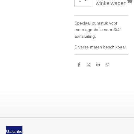
winkelwagen
Speciaal puntstuk voor
meerlagenbuis naar 3/4"
aansluiting.
Diverse maten beschikbaar
D
D
S
D
e
e
h
e
l
e
a
l
e
l
r
e
n
e
n
Garantie