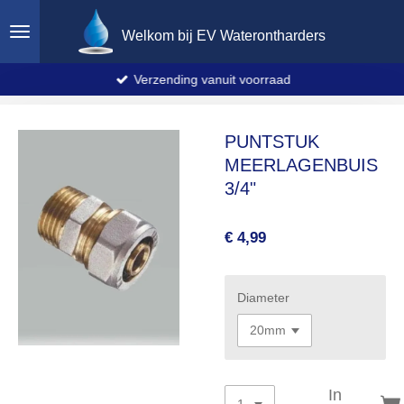
Ga
Welkom bij EV Waterontharders
direct
naar
de
Verzending vanuit voorraad
hoofdinhoud
PUNTSTUK
MEERLAGENBUIS
3/4"
€ 4,99
Diameter
In