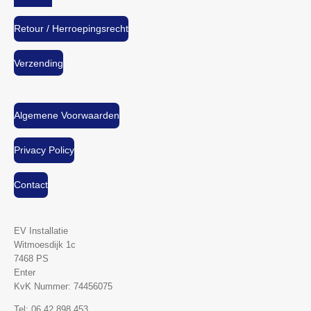
Retour / Herroepingsrecht
Verzending
Algemene Voorwaarden
Privacy Policy
Contact
EV Installatie
Witmoesdijk 1c
7468 PS
Enter
KvK Nummer:
74456075
Tel: 06 42 898 453