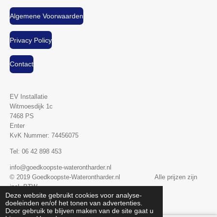
Algemene Voorwaarden
Privacy Policy
Contact
EV Installatie
Witmoesdijk 1c
7468 PS
Enter
KvK Nummer:
74456075
Tel: 06 42 898 453
info@goedkoopste-waterontharder.nl
© 2019 Goedkoopste-Waterontharder.nl Alle prijzen zijn
incl. BTW
Deze website gebruikt cookies voor analyse-
Powered by
JouwWeb
doeleinden en/of het tonen van advertenties.
Door gebruik te blijven maken van de site gaat u