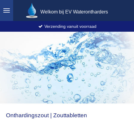
Ga
Welkom bij EV Waterontharders
direct
naar
de
Verzending vanuit voorraad
hoofdinhoud
Onthardingszout | Zouttabletten