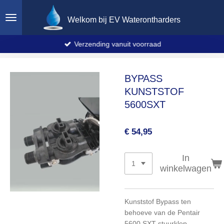
Ga
Welkom bij EV Waterontharders
direct
naar
de
Verzending vanuit voorraad
hoofdinhoud
BYPASS
KUNSTSTOF
5600SXT
€ 54,95
In
winkelwagen
Kunststof Bypass ten
behoeve van de Pentair
5600 SXT stuurklep.