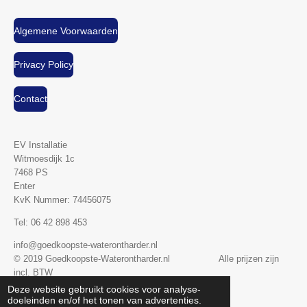
Algemene Voorwaarden
Privacy Policy
Contact
EV Installatie
Witmoesdijk 1c
7468 PS
Enter
KvK Nummer:
74456075
Tel: 06 42 898 453
info@goedkoopste-waterontharder.nl
© 2019 Goedkoopste-Waterontharder.nl Alle prijzen zijn
incl. BTW
Powered by
JouwWeb
Deze website gebruikt cookies voor analyse-
doeleinden en/of het tonen van advertenties.