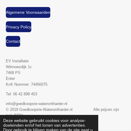
Algemene Voorwaarden
Privacy Policy
Contact
EV Installatie
Witmoesdijk 1c
7468 PS
Enter
KvK Nummer:
74456075
Tel: 06 42 898 453
info@goedkoopste-waterontharder.nl
© 2019 Goedkoopste-Waterontharder.nl Alle prijzen zijn
incl. BTW
Deze website gebruikt cookies voor analyse-
Powered by
JouwWeb
doeleinden en/of het tonen van advertenties.
Door gebruik te blijven maken van de site gaat u