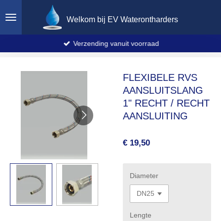
Ga
Welkom bij EV Waterontharders
direct
naar
de
Verzending vanuit voorraad
hoofdinhoud
FLEXIBELE RVS
AANSLUITSLANG
1" RECHT / RECHT
AANSLUITING
€ 19,50
Diameter
Lengte